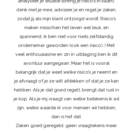
analyseer je situatie (breng je
risico’s in kaart),
denk met je mee, adviseer je en regel je zaken,
zodat jij
als mijn klant ontzorgd wordt. Risico’s
maken misschien het leven wel leuk, en
spannend; ik ben niet voor niets zelfstandig
ondernemer geworden (ook een risico)…! Met
veel enthousiasme en zin in uitdaging ben ik dit
avontuur aangegaan. Maar het is vooral
belangrijk dat je weet welke risico’s je neemt en
je afvraagt of je ze wilt afdekken of dat je ze kan
hebben. Als je dat goed regelt, brengt dat rust in
je kop. Als je mij vraagt
van welke betekenis ik wil
zijn, welke waarde ik voor mensen wil hebben,
dan is
het dat.
Zaken goed geregeld, geen vraagtekens meer.